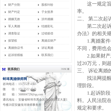
这一规定旨在
财产分割
股权纠纷
率。
财产约定
子女抚养
二、 第二次起
婚姻无效
涉外婚姻
第二次起诉离
军人离婚
结婚彩礼
办法》的相关
调查取证
过错赔偿
1.离婚案件每
探望权
离婚后财产
不同，费用也
离婚协议书
诉讼离婚
2.如果财产
起诉状模板
联系我们
过20万元，则
联系我们
三、 诉讼离婚
找法网提醒，
蚌埠离婚律师网
咨询电话： 151 5522 4343
理阶段。
微 信： 151 5522 4343
1.起诉阶段
邮 箱： 568604729@qq.com
料。人民法院
通讯地址： 安徽省蚌埠市禹会区燕山路冠宜大厦1
号楼20层安徽淮河律师事务所
规定和要求。